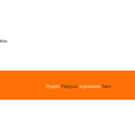
ołów.
Projekt
Platypus
wykonanie
Tako