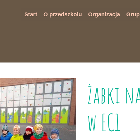
Start
O przedszkolu
Organizacja
Grup
Misja przedszkola
Rekrutacja
Biedr
W Naszym przedszkolu
Plan dnia
Jeży
Model absolwenta
Jadłospis
Żabk
Standardy Ochrony Małoletnich
Opłaty
RODO
Zajęcia dodatkowe
Żabki n
w EC1