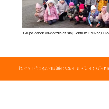
Grupa Żabek odwiedziła dzisiaj Centrum Edukacji i Tec
Przedszkole Zgromadzenia Sióstr Karmelitanek Dzieciątka Jezus 