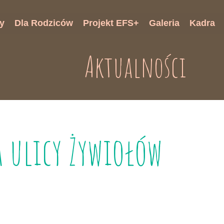
y
Dla Rodziców
Projekt EFS+
Galeria
Kadra
onki
Harmonogram wsparcia
Aktualności
ki
Druki rekrutacyjne
i
a ulicy Żywiołów