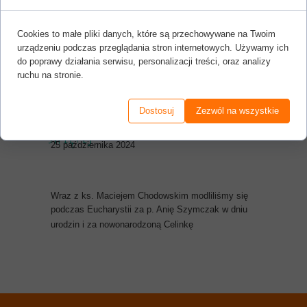
Cookies to małe pliki danych, które są przechowywane na Twoim
urządzeniu podczas przeglądania stron internetowych. Używamy ich
do poprawy działania serwisu, personalizacji treści, oraz analizy
ruchu na stronie.
Wspólna modlitwa na Mszy
Dostosuj
Zezwól na wszystkie
świętej
25 października 2024
Wraz z ks. Maciejem Chodowskim modliliśmy się
podczas Eucharystii za p. Anię Szymczak w dniu
urodzin i za nowonarodzoną Celinkę