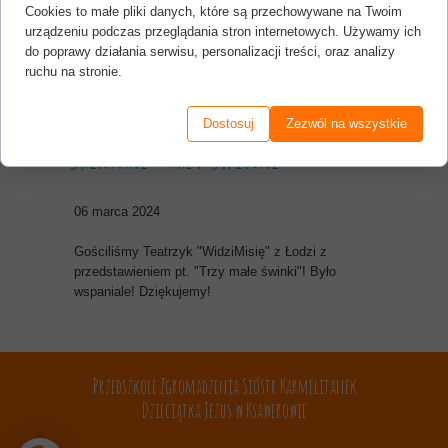
Cookies to małe pliki danych, które są przechowywane na Twoim
urządzeniu podczas przeglądania stron internetowych. Używamy ich
do poprawy działania serwisu, personalizacji treści, oraz analizy
ruchu na stronie.
Dostosuj
Zezwól na wszystkie
Spektakl "Trzy Świnki"
06 marca 2024
Gościliśmy Teatrzyk "WidziMisię" z Łodzi z
przedstawieniem pt. "Trzy małe świnki"! Było
wspaniale! Dziękujemy!
Przedszkole Zgromadzenia Sióstr Karmelitanek
Dzieciątka Jezus w Ksawerowie