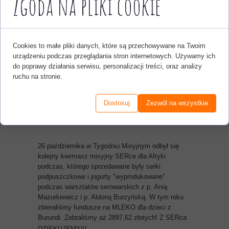
Zgoda na pliki cookie
Cookies to małe pliki danych, które są przechowywane na Twoim
urządzeniu podczas przeglądania stron internetowych. Używamy ich
do poprawy działania serwisu, personalizacji treści, oraz analizy
SERce dla Afryki, czyli kiermasz
ruchu na stronie.
misyjny
Dostosuj
Zezwól na wszystkie
26 października 2023
26 października w Tygodniu Misyjnym odbył się
kolejny kiermasz misyjny SERce dla Afryki
podczas, którego sprzedawane były serki
podpuszczkowe i jogurty "wyprodukowane"
podczas warsztatów serowarskich z p. Anią
Mazurkiewicz i p. Aldoną Burzyńską. W tym roku
zbieraliśmy fundusze na MLEKO dla dzieci z
Burundi. Zebraliśmy aż 2897,62 złotych! Z SERca
DZIĘKUJEMY!!!