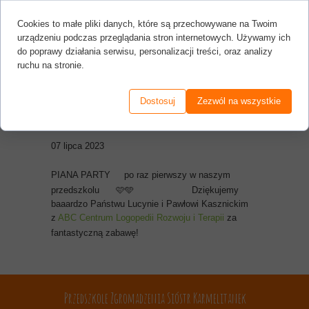
Cookies to małe pliki danych, które są przechowywane na Twoim
urządzeniu podczas przeglądania stron internetowych. Używamy ich
do poprawy działania serwisu, personalizacji treści, oraz analizy
ruchu na stronie.
Piana Party
Dostosuj
Zezwól na wszystkie
07 lipca 2023
PIANA PARTY
po raz pierwszy w naszym
przedszkolu
🩷🩵
Dziękujemy
baaardzo Państwu Lucynie i Pawłowi Kasznickim
z
ABC Centrum Logopedii Rozwoju i Terapii
za
fantastyczną zabawę!
Przedszkole Zgromadzenia Sióstr Karmelitanek