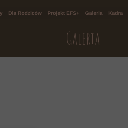
y
Dla Rodziców
Projekt EFS+
Galeria
Kadra
onki
Harmonogram wsparcia
Galeria
ki
Druki rekrutacyjne
i