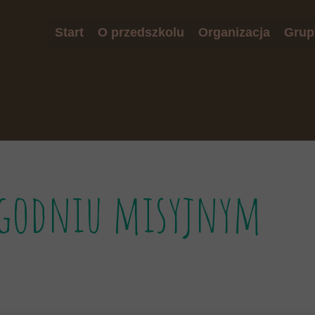
Start
O przedszkolu
Organizacja
Grup
Misja przedszkola
Rekrutacja
Biedr
W Naszym przedszkolu
Plan dnia
Jeży
Model absolwenta
Jadłospis
Żabk
Standardy Ochrony Małoletnich
Opłaty
RODO
Zajęcia dodatkowe
tygodniu misyjnym