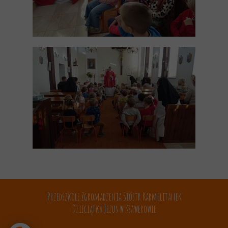
Przedszkole Zgromadzenia Sióstr Karmelitanek
Dzieciątka Jezus w Ksawerowie