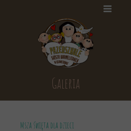
Galeria
Msza święta dla dzieci