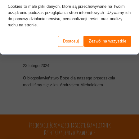
Cookies to małe pliki danych, które są przechowywane na Twoim
urządzeniu podczas przeglądania stron internetowych. Używamy ich
do poprawy działania serwisu, personalizacji treści, oraz analizy
ruchu na stronie.
Dostosuj
Zezwól na wszystkie
Msza święta
23 lutego 2024
O błogosławieństwo Boże dla naszego przedszkola
modliliśmy się z ks. Andrzejem Michalakiem
Przedszkole Zgromadzenia Sióstr Karmelitanek
Dzieciątka Jezus w Ksawerowie