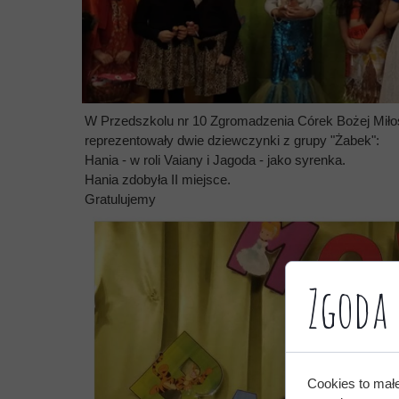
W Przedszkolu nr 10 Zgromadzenia Córek Bożej Miłoś
reprezentowały dwie dziewczynki z grupy "Żabek":
Hania - w roli Vaiany i Jagoda - jako syrenka.
Hania zdobyła II miejsce.
Gratulujemy
Zgoda 
Cookies to mał