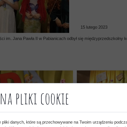
15 lutego 2023
ci im. Jana Pawła II w Pabianicach odbył się międzyprzedszkolny 
na pliki cookie
e pliki danych, które są przechowywane na Twoim urządzeniu podcz