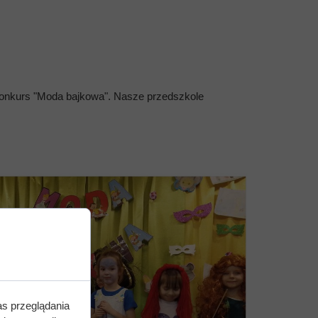
konkurs "Moda bajkowa". Nasze przedszkole
as przeglądania