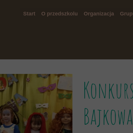
Start
O przedszkolu
Organizacja
Grup
Misja przedszkola
Rekrutacja
Biedr
W Naszym przedszkolu
Plan dnia
Jeży
Model absolwenta
Jadłospis
Żabk
Standardy Ochrony Małoletnich
Opłaty
RODO
Zajęcia dodatkowe
Konkur
Bajkowa