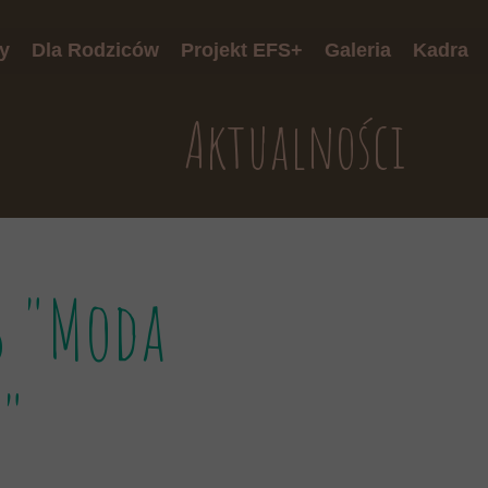
y
Dla Rodziców
Projekt EFS+
Galeria
Kadra
onki
Harmonogram wsparcia
Aktualności
ki
Druki rekrutacyjne
i
s "Moda
"