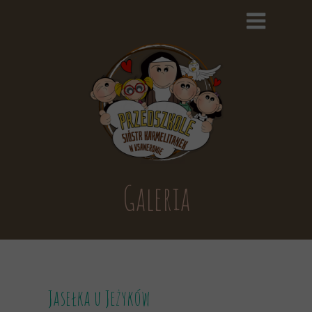
Galeria
Jasełka u Jeżyków