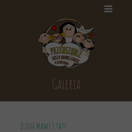
Galeria
Dzień Mamy i taty