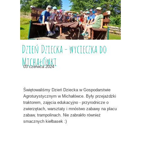
Dzień Dziecka - wycieczka do
Michałówki
03 czerwca 2024
Świętowaliśmy Dzień Dziecka w Gospodarstwie
Agroturystycznym w Michałówce. Były przejażdżki
traktorem, zajęcia edukacyjno - przyrodnicze o
zwierzętach, warsztaty i mnóstwo zabawy na placu
zabaw, trampolinach. Nie zabrakło również
smacznych kiełbasek :)