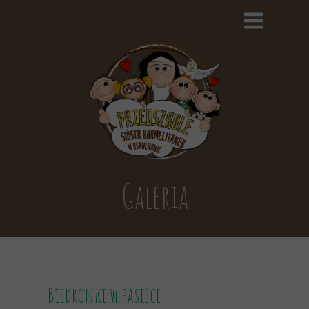
Galeria
Biedronki w pasiece