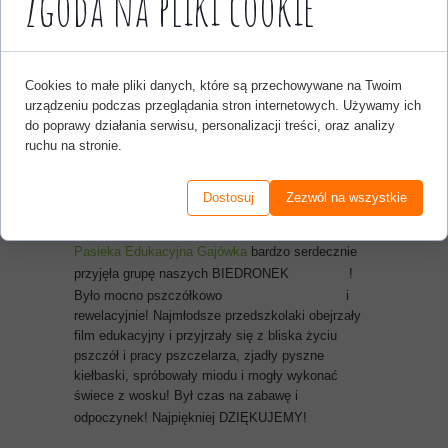
Zgoda na pliki cookie
Cookies to małe pliki danych, które są przechowywane na Twoim
urządzeniu podczas przeglądania stron internetowych. Używamy ich
do poprawy działania serwisu, personalizacji treści, oraz analizy
Biedronki w pasiece
ruchu na stronie.
Dostosuj
Zezwól na wszystkie
27 września 2023
Pasieka Edukacyjna Gajówka
bardzo serdecznie
przyjęła grupę naszych BIEDRONEK
!
Było mocno pszczółkowo
i
rewelacyjnie! Najmłodsze przedszkolaki obejrzały
film edukacyjny i przyjrzały się z bliska życiu
pszczół i pracy pszczelarza, zjadły pyszne
kiełbaski, spróbowały miodu i mogły wykonać
świece z wosku! Był czas na zabawę i
odpoczynek! Najpiękniej DZIĘKUJEMY!