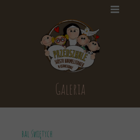
Galeria
bal świętych