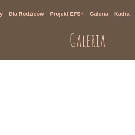
y
Dla Rodziców
Projekt EFS+
Galeria
Kadra
onki
Harmonogram wsparcia
Galeria
ki
Druki rekrutacyjne
i