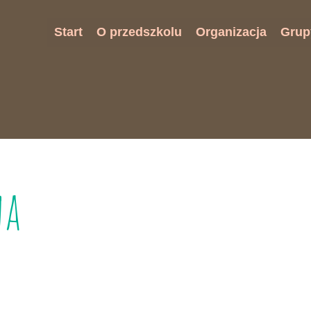
Start
O przedszkolu
Organizacja
Grup
Misja przedszkola
Rekrutacja
Biedr
W Naszym przedszkolu
Plan dnia
Jeży
Model absolwenta
Jadłospis
Żabk
Standardy Ochrony Małoletnich
Opłaty
RODO
Zajęcia dodatkowe
na