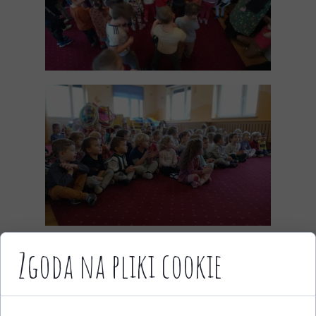
Zgoda na pliki cookie